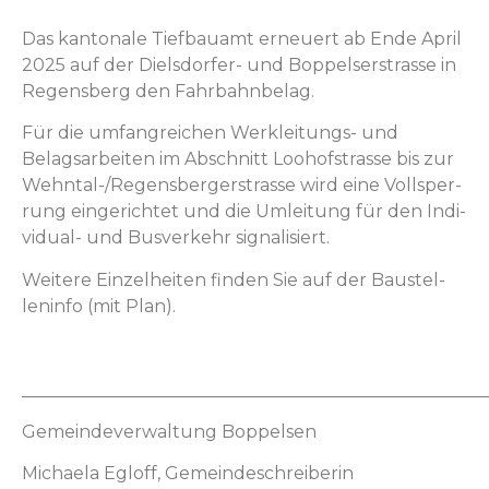
Das kan­tonale Tief­bauamt erneuert ab Ende April
2025 auf der Diels­dor­fer- und Bop­pelser­strasse in
Regens­berg den Fahrbahnbelag.
Für die umfan­gre­ichen Werkleitungs- und
Belagsar­beit­en im Abschnitt Loohof­s­trasse bis zur
Wehn­tal-/Re­gens­berg­er­strasse wird eine Vollsper­
rung ein­gerichtet und die Umleitung für den Indi­
vid­ual- und Busverkehr signalisiert.
Weit­ere Einzel­heit­en find­en Sie auf der Baustel­
len­in­fo (mit Plan).
_____________________________________________________
Gemein­de­v­er­wal­tung Boppelsen
Michaela Egloff, Gemeindeschreiberin