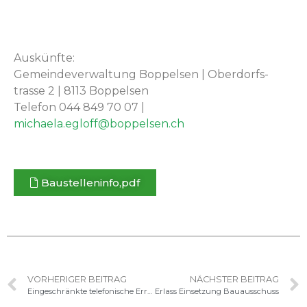
Auskün­fte:
Gemein­de­v­er­wal­tung Bop­pelsen | Ober­dorf­s­
trasse 2 | 8113 Bop­pelsen
Tele­fon 044 849 70 07 |
michaela.egloff
@boppelsen.ch
Baustelleninfo,pdf
VORHERIGER BEITRAG
NÄCHSTER BEITRAG
Eingeschränkte telefonische Erreichbarkeit am 25.06.2025
Erlass Einsetzung Bauausschuss