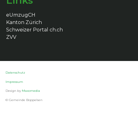
Links
eUmzugCH
Kanton Zürich
Schweizer Portal ch.ch
ZVV
Datenschutz
Impressum
Design by
Maxomedia
© Gemeinde Boppelsen