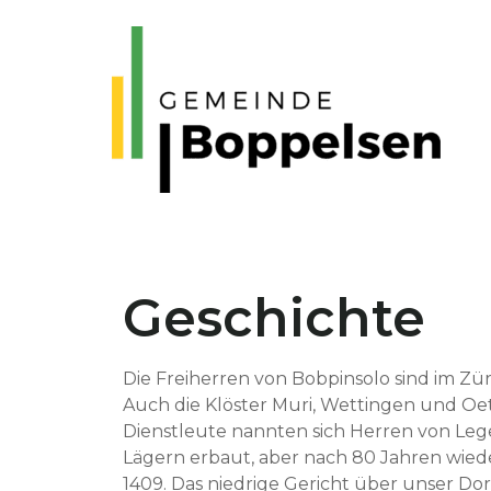
Geschichte
Die Frei­her­ren von Bobpin­so­lo sind im Z
Auch die Klöster Muri, Wet­tin­gen und Oe
Dien­stleute nan­nten sich Her­ren von Leg
Lägern erbaut, aber nach 80 Jahren wieder
1409. Das niedrige Gericht über unser Dorf