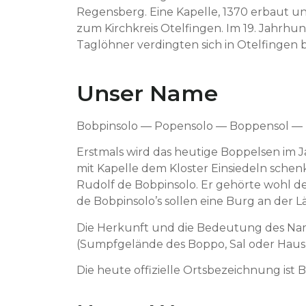
Regens­berg. Eine Kapelle, 1370 erbaut u
zum Kirchkreis Otelfin­gen. Im 19. Jahrhun­d
Taglöh­n­er verd­ingten sich in Otelfin­ge
Unser Name
Bobpin­so­lo — Popen­so­lo — Bop­pen­sol 
Erst­mals wird das heutige Bop­pelsen im J
mit Kapelle
dem Kloster Ein­siedeln schenk
Rudolf de Bobpin­so­lo. Er gehörte wohl de
de Bobpinsolo’s sollen eine Burg an der 
Die Herkun­ft und die Bedeu­tung des Name
(Sumpfgelände des Bop­po, Sal oder Haus de
Die heute offizielle Orts­beze­ich­nung ist 