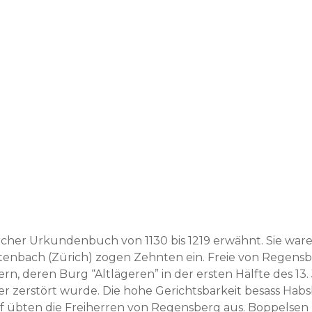
ürcher Urkun­den­buch von 1130 bis 1219 erwäh­nt. Sie ware
ten­bach (Zürich) zogen Zehn­ten ein. Freie von Regens­
­ern, deren Burg “Altlägeren” in der ersten Hälfte des 13.
 zer­stört wurde. Die hohe Gerichts­barkeit besass Hab­s
 übten die Frei­her­ren von Regens­berg aus. Bop­pelsen 