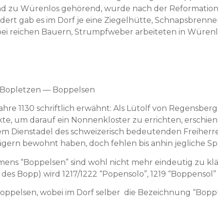
nd zu Würen­los gehörend, wurde nach der Ref­or­ma­tio
ert gab es im Dorf je eine Ziegel­hütte, Schnaps­bren­nerei
n bei reichen Bauern, Strumpfwe­ber arbeit­eten in Würen
— Boplet­zen — Boppelsen
ahre 1130 schriftlich erwäh­nt: Als Lütolf von Regens­berg
­te, um darauf ein Non­nen­kloster zu erricht­en, erschien
m Dien­stadel des schweiz­erisch bedeu­ten­den Frei­her­
Lägern bewohnt haben, doch fehlen bis anhin jegliche S
ns “Bop­pelsen” sind wohl nicht mehr ein­deutig zu kläre
s Bopp) wird 1217/1222 “Popen­so­lo”, 1219 “Bop­pen­sol” 
Bop­pelsen, wobei im Dorf sel­ber die Beze­ich­nung “Bop­pli