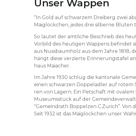
Unser Wappen
“In Gold auf schwarzem Dreiberg zwei abg
Maiglöckchen, jedes drei sil­berne Blüten 
So lautet der amtliche Beschrieb des heut
Vor­bild des heuti­gen Wap­pens befind­et
aus Nuss­baumholz aus dem Jahre 1818, de
hängt diese verzierte Erin­nerungstafel 
haus Maiacher.
Im Jahre 1930 schlug die kan­tonale Geme
einen schwarzen Dop­peladler auf rotem Sc
ren von Lägern. Ein Petschaft mit ovalem 
Muse­umsstück auf der Gemein­de­v­er­wal­t
“Gemein­drath Bop­pelzen C.Zurich”. Von 
Seit 1932 ist das Maiglöckchen unser Wah