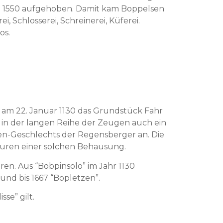
n 1550 aufge­hoben. Damit kam Bop­pelsen
, Schlosserei, Schreinerei, Küfer­ei.
los.
 am 22. Jan­u­ar 1130 das Grund­stück Fahr
 in der lan­gen Rei­he der Zeu­gen auch ein
ren-Geschlechts der Regens­berg­er an. Die
puren ein­er solchen Behausung.
n. Aus “Bobpin­so­lo” im Jahr 1130
und bis 1667 “Boplet­zen”.
sse” gilt.