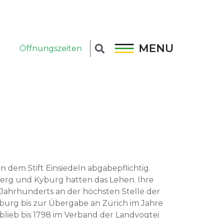
MENU
Öffnungszeiten
n dem Stift Ein­siedeln abgabepflichtig.
berg und Kyburg hat­ten das Lehen. Ihre
 Jahrhun­derts an der höch­sten Stelle der
­burg bis zur Über­gabe an Zürich im Jahre
blieb bis 1798 im Ver­band der Land­vogtei