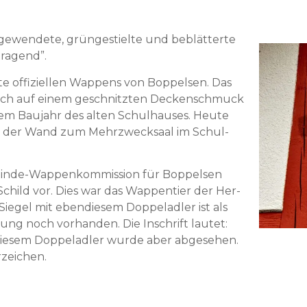
ewen­dete, grüngestielte und beblät­terte
tragend”.
e offiziellen Wap­pens von Bop­pelsen. Das
 sich auf einem geschnitzten Deck­en­schmuck
m Bau­jahr des alten Schul­haus­es. Heute
an der Wand zum Mehrzweck­saal im Schul­
inde-Wap­penkom­mis­sion für Bop­pelsen
hild vor. Dies war das Wap­pen­tier der Her­
Siegel mit ebendiesem Dop­peladler ist als
ung noch vorhan­den. Die Inschrift lautet:
diesem Dop­peladler wurde aber abge­se­hen.
rzeichen.