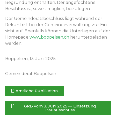
Begrün­dung enthal­ten. Der ange­focht­ene
Beschluss ist, soweit möglich, beizulegen.
Der Gemein­der­ats­beschluss liegt während der
Rekurs­frist bei der Gemein­de­v­er­wal­tung zur Ein­
sicht auf. Eben­falls kön­nen die Unter­la­gen auf der
Home­page
www.boppelsen.ch
herun­terge­laden
werden.
Bop­pelsen, 13. Juni 2025
Gemein­der­at Boppelsen
Amtliche Pub­lika­tion
GRB vom 3. Juni 2025 — Ein­set­zung
Bauausschuss