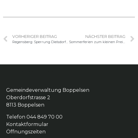
VORHERIGER BEITRAG
NÄCHSTER BEITRAG
Regensberg: Sperrung Dielsdorfer- und Boppelserstrasse
Sommerferien zum kleinen Preis — Vorverkauf ZVV-FerienPass
Boppelsen
Gemeindeverwaltung Boppelsen
Oberdorfstrasse 2
8113 Boppelsen
Telefon 044 849 70 00
Kontaktformular
Öffnungszeiten