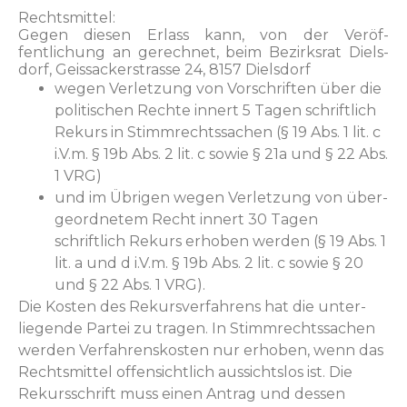
Rechtsmit­tel:
Gegen diesen Erlass kann, von der Veröf­
fentlichung an gerech­net, beim Bezirk­srat Diels­
dorf, Geis­sack­er­strasse 24, 8157 Dielsdorf
wegen Ver­let­zung von Vorschriften über die
poli­tis­chen Rechte innert 5 Tagen schriftlich
Rekurs in Stimm­rechtssachen (§ 19 Abs. 1 lit. c
i.V.m. § 19b Abs. 2 lit. c sowie § 21a und § 22 Abs.
1 VRG)
und im Übri­gen wegen Ver­let­zung von über­
ge­ord­netem Recht innert 30 Tagen
schriftlich Rekurs erhoben wer­den (§ 19 Abs. 1
lit. a und d i.V.m. § 19b Abs. 2 lit. c sowie § 20
und § 22 Abs. 1 VRG).
Die Kosten des Rekursver­fahrens hat die unter­
liegende Partei zu tra­gen. In Stimm­rechtssachen
wer­den Ver­fahren­skosten nur erhoben, wenn das
Rechtsmit­tel offen­sichtlich aus­sicht­s­los ist. Die
Rekurss­chrift muss einen Antrag und dessen