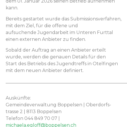
dem 01. Jan­u­ar 2026 seinen Betrieb aufnehmen
kann.
Bere­its ges­tartet wurde das Sub­mis­sionsver­fahren,
mit dem Ziel, für die offene und
auf­suchende Jugen­dar­beit im Unteren Furt­tal
einen exter­nen Anbi­eter zu finden.
Sobald der Auf­trag an einen Anbi­eter erteilt
wurde, wer­den die genauen Details für den
Start des Betriebs des Jugendtr­e­ffs in Otelfin­gen
mit dem neuen Anbi­eter definiert.
_____________________________________________________
Auskün­fte:
Gemein­de­v­er­wal­tung Bop­pelsen | Ober­dorf­s­
trasse 2 | 8113 Bop­pelsen
Tele­fon 044 849 70 07 |
michaela.egloff@boppelsen.ch