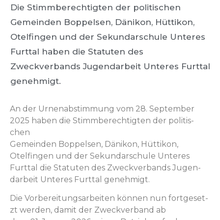
Die Stimmberechtigten der politischen
Gemeinden Boppelsen, Dänikon, Hüttikon,
Otelfingen und der Sekundarschule Unteres
Furttal haben die Statuten des
Zweckverbands Jugendarbeit Unteres Furttal
genehmigt.
An der Urnen­ab­stim­mung vom 28. Sep­tem­ber
2025 haben die Stimm­berechtigten der poli­tis­
chen
Gemein­den Bop­pelsen, Dänikon, Hüt­tikon,
Otelfin­gen und der Sekun­darschule Unteres
Furt­tal die Statuten des Zweck­ver­bands Jugen­
dar­beit Unteres Furt­tal genehmigt.
Die Vor­bere­itungsar­beit­en kön­nen nun fort­ge­set­
zt wer­den, damit der Zweck­ver­band ab