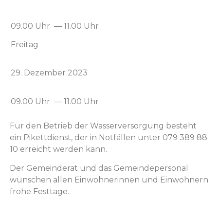
09.00 Uhr — 11.00 Uhr
Fre­itag
29. Dezem­ber 2023
09.00 Uhr — 11.00 Uhr
Für den Betrieb der Wasserver­sorgung beste­ht
ein Pikett­di­enst, der in Not­fällen unter 079 389 88
10 erre­icht wer­den kann.
Der Gemein­der­at und das Gemein­de­per­son­al
wün­schen allen Ein­wohner­in­nen und Ein­wohn­ern
fro­he Festtage.