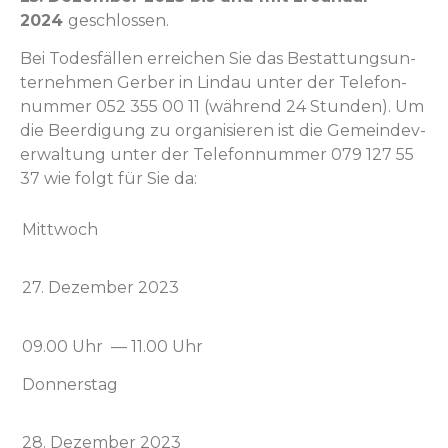
2024
geschlossen.
Bei Todes­fällen erre­ichen Sie das Bestat­tung­sun­
ternehmen Ger­ber in Lin­dau unter der Tele­fon­
num­mer 052 355 00 11 (während 24 Stun­den). Um
die Beerdi­gung zu organ­isieren ist die Gemein­de­v­
er­wal­tung unter der Tele­fon­num­mer 079 127 55
37 wie fol­gt für Sie da:
Mittwoch
27. Dezem­ber 2023
09.00 Uhr — 11.00 Uhr
Don­ner­stag
28. Dezem­ber 2023