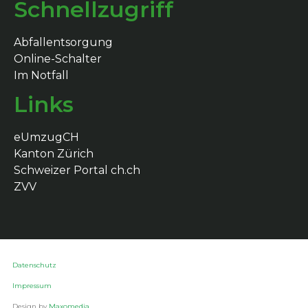
Schnellzugriff
Abfallentsorgung
Online-Schalter
Im Notfall
Links
eUmzugCH
Kanton Zürich
Schweizer Portal ch.ch
ZVV
Datenschutz
Impressum
Design by
Maxomedia