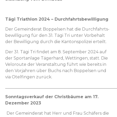
Tägi Triathlon 2024 – Durchfahrtsbewilligung
Der Gemein­der­at Bop­pelsen hat die Durch­fahrts­
be­wil­li­gung für den 31. Tägi Tri unter Vor­be­halt
der Bewil­li­gung durch die Kan­ton­spolizei erteilt.
Der 31. Tägi Tri find­et am 8. Sep­tem­ber 2024 auf
der Sportan­lage Täger­hard, Wet­tin­gen, statt. Die
Velor­oute der Ver­anstal­tung führt wie bere­its in
den Vor­jahren über Buchs nach Bop­pelsen und
via Otelfin­gen zurück.
_____________________________________________________
Son­ntagsverkauf der Christ­bäume am 17.
Dezem­ber 2023
Der Gemein­der­at hat Herr und Frau Schäfers die