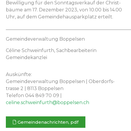
Bewil­li­gung für den Son­ntagsverkauf der Christ­
bäume am 17. Dezem­ber 2023, von 10.00 bis 14.00
Uhr, auf dem Gemein­de­haus­park­platz erteilt.
_____________________________________________________
Gemein­de­v­er­wal­tung Boppelsen
Céline Schwe­in­furth, Sach­bear­bei­t­erin
Gemeindekanzlei
Auskün­fte:
Gemein­de­v­er­wal­tung Bop­pelsen | Ober­dorf­s­
trasse 2 | 8113 Bop­pelsen
Tele­fon 044 849 70 09 |
celine.schweinfurth@boppelsen.ch
Gemein­de­nachricht­en, pdf