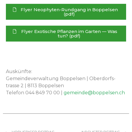
Fly­er Neo­phyten-Rundgang in Bop­pelsen
(pdf)
Fly­er Exo­tis­che Pflanzen im Garten — Was
tun? (pdf)
Auskün­fte:
Gemein­de­v­er­wal­tung Bop­pelsen | Ober­dorf­s­
trasse 2 | 8113 Bop­pelsen
Tele­fon 044 849 70 00 |
gemeinde@boppelsen.ch