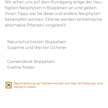
Wir sehen uns auf dem Rundgang einige der häu­
fig­sten Neo­phyten in Bop­pelsen an und geben
Ihnen Tipps, wie Sie diese und andere Neo­phyten
bekämpfen kön­nen. Eben­so wer­den ein­heimis­che
alter­na­tive Pflanzen vorgestellt.
Naturschutzvere­in Bop­pelsen
Susanne und Wern­er Ochsner
Gemein­der­at Bop­pelsen
Eve­line Mäder