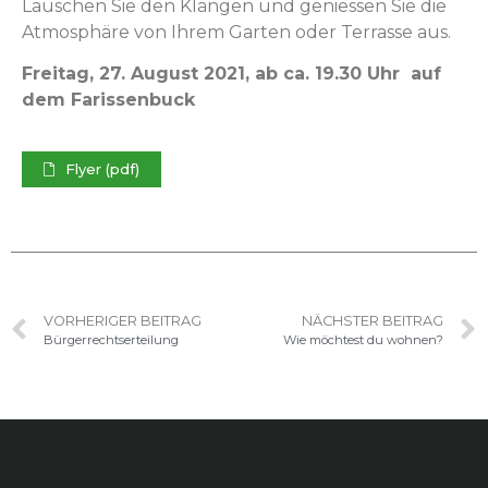
Lauschen Sie den Klän­gen und geniessen Sie die
Atmo­sphäre von Ihrem Garten oder Ter­rasse aus.
Fre­itag, 27. August 2021, ab ca. 19.30 Uhr auf
dem Farissenbuck
Fly­er (pdf)
VORHERIGER BEITRAG
NÄCHSTER BEITRAG
Bürgerrechtserteilung
Wie möchtest du wohnen?
Boppelsen