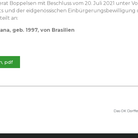
r­at Bop­pelsen mit Beschluss vom 20. Juli 2021 unter Vor
ts und der eid­genös­sis­chen Ein­bürgerungs­be­wil­li­gung
eilt an:
gana, geb. 1997, von Brasilien
n, pdf
Das OK Dorffe