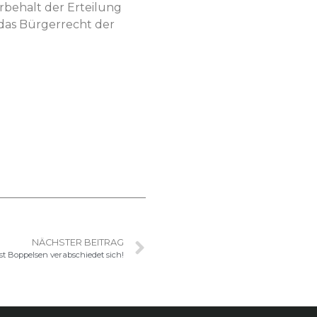
­be­halt der Erteilung
 das Bürg­er­recht der
NÄCHSTER BEITRAG
st Boppelsen verabschiedet sich!