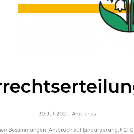
rechtserteilu
30. Juli 2021,
Amtliches
chen Bes­tim­mungen (Anspruch auf Ein­bürgerung, § 21 G