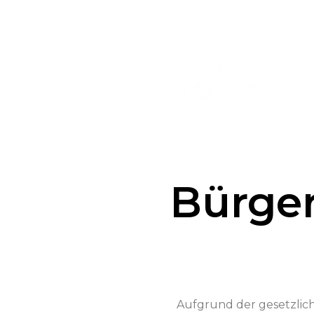
Bürger
Auf­grund der geset­zli