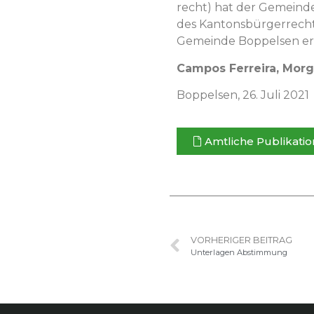
recht) hat der Gemein­de
des Kan­tons­bürg­er­rech
Gemeinde Bop­pelsen ert
Cam­pos Fer­reira, Mor­
Bop­pelsen, 26. Juli 2021
Amtliche Pub­lika­tio
VORHERIGER BEITRAG
Unterlagen Abstimmung