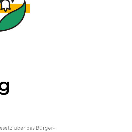
ng
esetz über das Bürg­er­