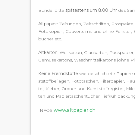
Bün­del bitte
spätestens um 8.00 Uhr
des Sam­
Alt­pa­pi­er
: Zeitun­gen, Zeitschriften, Prospek­te,
Fotokopi­en, Cou­verts mit und ohne Fen­ster, Bü
büch­er etc.
Altkar­ton:
Wellka­r­ton, Graukar­ton, Pack­pa­pi­e
Gemüsekar­tons, Waschmit­telka­r­tons (ohne Plas­t
Keine Fremd­stoffe
wie beschichtete Papiere un
st­stoff­beila­gen, Foto­taschen, Fil­ter­pa­pi­er, H
tel, Kle­ber, Ord­ner und Kun­st­stof­freg­is­ter, M
ten und Papier­taschen­tüch­er, Tiefkühlpack­un­
www.altpapier.ch
INFOS