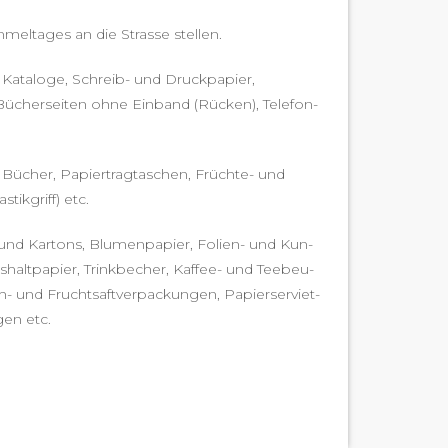
melt­ages an die Strasse stellen.
 Kat­a­loge, Schreib- und Druck­pa­pi­er,
ch­er­seit­en ohne Ein­band (Rück­en), Tele­fon­
r, Büch­er, Papier­trag­taschen, Früchte- und
ik­griff) etc.
d Kar­tons, Blu­men­pa­pi­er, Folien- und Kun­
aushalt­pa­pi­er, Trinkbech­er, Kaf­fee- und Tee­beu­
ilch- und Frucht­saftver­pack­un­gen, Papierservi­et­
gen etc.