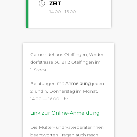
ZEIT
14:00 - 16:00
Gemein­de­haus Otelfin­gen, Vorder­
dorf­s­trasse 36, 8112 Otelfin­gen im
1. Stock
Beratun­gen
mit Anmel­dung
jeden
2. und 4. Don­ner­stag im Monat,
14.00 — 16.00 Uhr
Link zur Online-Anmeldung
Die Müt­ter- und Väter­ber­a­terin­nen
beant­worten Fra­gen auch rasch