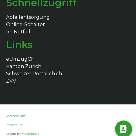
Schnellzugriff
Abfallentsorgung
Online-Schalter
Im Notfall
Links
eUmzugCH
Kanton Zürich
Schweizer Portal ch.ch
ZVV
Datenschutz
Impressum
Design by
Maxomedia