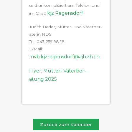
und unkom­pliziert am Tele­fon und
kjz Regens­dorf
im Chat:
Judith Bad­er, Müt­ter- und Väter­ber­
a­terin NDS
Tel. 043 259 98 18
E‑Mail:
mvb.kjzregensdorf@ajb.zh.ch
Fly­er, Müt­ter- Väter­ber­
atung 2025
Zurück zum Kalender