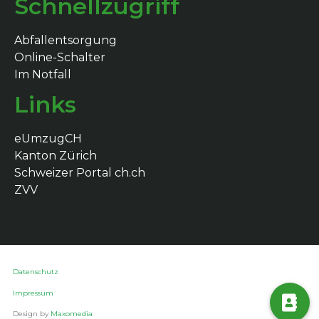
Schnellzugriff
Abfallentsorgung
Online-Schalter
Im Notfall
Links
eUmzugCH
Kanton Zürich
Schweizer Portal ch.ch
ZVV
Datenschutz
Impressum
Design by
Maxomedia