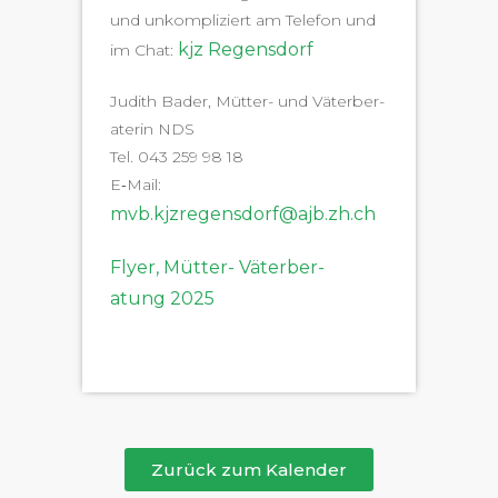
und unkom­pliziert am Tele­fon und
kjz Regens­dorf
im Chat:
Judith Bad­er, Müt­ter- und Väter­ber­
a­terin NDS
Tel. 043 259 98 18
E‑Mail:
mvb.kjzregensdorf@ajb.zh.ch
Fly­er, Müt­ter- Väter­ber­
atung 2025
Zurück zum Kalender