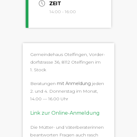
ZEIT
14:00 - 16:00
Gemein­de­haus Otelfin­gen, Vorder­
dorf­s­trasse 36, 8112 Otelfin­gen im
1. Stock
Beratun­gen
mit Anmel­dung
jeden
2. und 4. Don­ner­stag im Monat,
14.00 — 16.00 Uhr
Link zur Online-Anmeldung
Die Müt­ter- und Väter­ber­a­terin­nen
beant­worten Fra­gen auch rasch