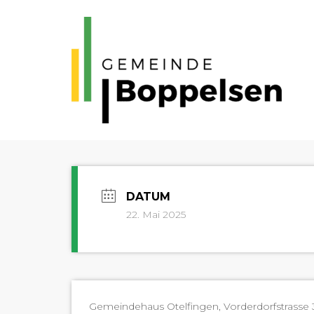
22. Mai 2025
Gemein­de­haus Otelfin­gen, Vorder­dorf­s­trasse 