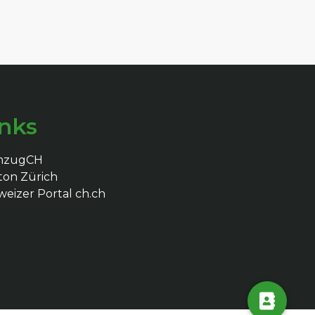
inks
mzugCH
ton Zürich
eizer Portal ch.ch