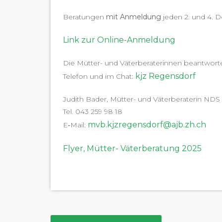
Beratun­gen
mit Anmel­dung
jeden 2. und 4. D
Link zur Online-Anmeldung
Die Müt­ter- und Väter­ber­a­terin­nen beant­wo
kjz Regens­dorf
Tele­fon und im Chat:
Judith Bad­er, Müt­ter- und Väter­ber­a­terin NDS
Tel. 043 259 98 18
mvb.kjzregensdorf@ajb.zh.ch
E‑Mail:
Fly­er, Müt­ter- Väter­ber­atung 2025