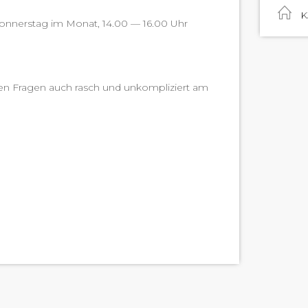
K
on­ner­stag im Monat, 14.00 — 16.00 Uhr
rten Fra­gen auch rasch und unkom­pliziert am