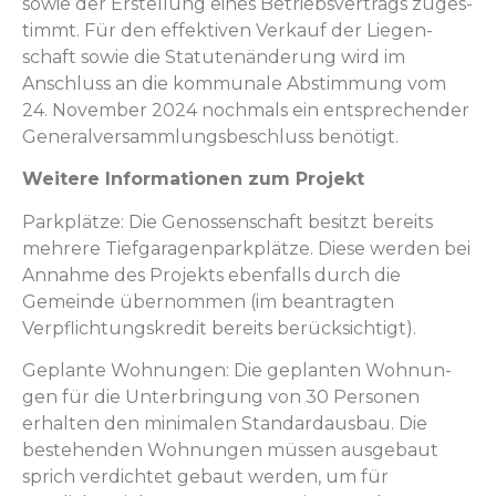
sowie der Erstel­lung eines Betrieb­sver­trags zuges­
timmt. Für den effek­tiv­en Verkauf der Liegen­
schaft sowie die Statutenän­derung wird im
Anschluss an die kom­mu­nale Abstim­mung vom
24. Novem­ber 2024 nochmals ein entsprechen­der
Gen­er­alver­samm­lungs­beschluss benötigt.
Weit­ere Infor­ma­tio­nen zum Projekt
Park­plätze: Die Genossen­schaft besitzt bere­its
mehrere Tief­gara­gen­park­plätze. Diese wer­den bei
Annahme des Pro­jek­ts eben­falls durch die
Gemeinde über­nom­men (im beantragten
Verpflich­tungskred­it bere­its berücksichtigt).
Geplante Woh­nun­gen: Die geplanten Woh­nun­
gen für die Unter­bringung von 30 Per­so­n­en
erhal­ten den min­i­malen Stan­dar­d­aus­bau. Die
beste­hen­den Woh­nun­gen müssen aus­ge­baut
sprich verdichtet gebaut wer­den, um für