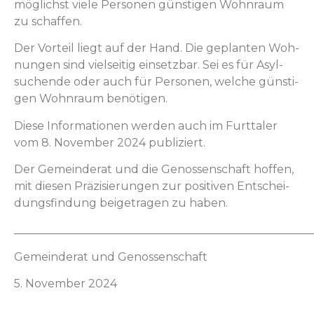
möglichst viele Per­so­n­en gün­sti­gen Wohn­raum
zu schaffen.
Der Vorteil liegt auf der Hand. Die geplanten Woh­
nun­gen sind viel­seit­ig ein­set­zbar. Sei es für Asyl­
suchende oder auch für Per­so­n­en, welche gün­sti­
gen Wohn­raum benötigen.
Diese Infor­ma­tio­nen wer­den auch im Furt­taler
vom 8. Novem­ber 2024 publiziert.
Der Gemein­der­at und die Genossen­schaft hof­fen,
mit diesen Präzisierun­gen zur pos­i­tiv­en Entschei­
dungs­find­ung beige­tra­gen zu haben.
_____________________________________________________
Gemein­der­at und Genossenschaft
5. Novem­ber 2024