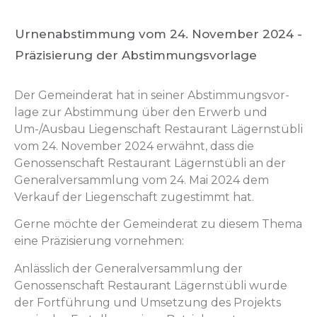
Urnenabstimmung vom 24. November 2024 -
Präzisierung der Abstimmungsvorlage
Der Gemein­der­at hat in sein­er Abstim­mungsvor­
lage zur Abstim­mung über den Erwerb und
Um-/Aus­bau Liegen­schaft Restau­rant Lägern­stübli
vom 24. Novem­ber 2024 erwäh­nt, dass die
Genossen­schaft Restau­rant Lägern­stübli an der
Gen­er­alver­samm­lung vom 24. Mai 2024 dem
Verkauf der Liegen­schaft zuges­timmt hat.
Gerne möchte der Gemein­der­at zu diesem The­ma
eine Präzisierung vornehmen:
Anlässlich der Gen­er­alver­samm­lung der
Genossen­schaft Restau­rant Lägern­stübli wurde
der Fort­führung und Umset­zung des Pro­jek­ts