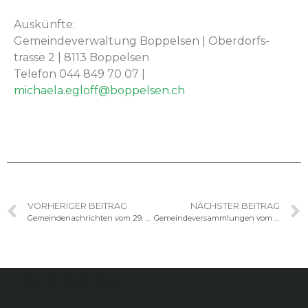
Auskün­fte:
Gemein­de­v­er­wal­tung Bop­pelsen | Ober­dorf­s­
trasse 2 | 8113 Bop­pelsen
Tele­fon 044 849 70 07 |
michaela.egloff@boppelsen.ch
VORHERIGER BEITRAG
NÄCHSTER BEITRAG
Gemeindenachrichten vom 29. Oktober 2024
Gemeindeversammlungen vom 12. Dezember 2024
Boppelsen