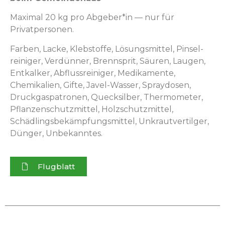
Max­i­mal 20 kg pro Abgeber*in — nur für
Privatpersonen.
Far­ben, Lacke, Kleb­stoffe, Lösungsmit­tel, Pin­sel­
reiniger, Verdün­ner, Brennsprit, Säuren, Lau­gen,
Entkalk­er, Abflussreiniger, Medika­mente,
Chemikalien, Gifte, Jav­el-Wass­er, Spray­dosen,
Druck­gas­pa­tro­nen, Queck­sil­ber, Ther­mome­ter,
Pflanzen­schutzmit­tel, Holzschutzmit­tel,
Schädlings­bekämp­fungsmit­tel, Unkrautver­til­ger,
Dünger, Unbekanntes.
Flug­blatt