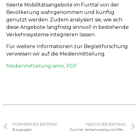
tisierte Mobil­ität­sange­bote im Furt­tal von der
Bevölkerung wahrgenom­men und kün­ftig
genutzt wer­den. Zudem analysiert sie, wie sich
diese Ange­bote langfristig sin­nvoll in beste­hende
Verkehrssys­teme inte­gri­eren lassen.
Für weit­ere Infor­ma­tio­nen zur Begleit­forschung
ver­weisen wir auf die Medienmitteilung.
Medi­en­mit­teilung iamo, PDF
VORHERIGER BEITRAG
NÄCHSTER BEITRAG
Bauprojekt
Zürcher Verkehrsverbund Öffentliche Auflage