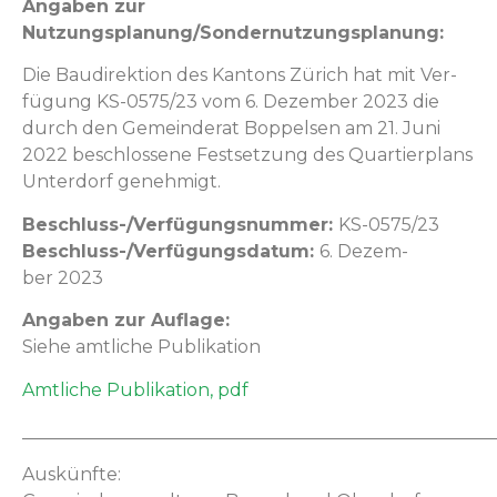
Angaben zur
Nutzungsplanung/Sondernutzungsplanung:
Die Baudi­rek­tion des Kan­tons Zürich hat mit Ver­
fü­gung KS-0575/23 vom 6. Dezem­ber 2023 die
durch den Gemein­der­at Bop­pelsen am 21. Juni
2022 beschlossene Fest­set­zung des Quartier­plans
Unter­dorf genehmigt.
Beschluss-/Ver­fü­gungsnum­mer:
KS-0575/23
Beschluss-/Ver­fü­gungs­da­tum:
6. Dezem­
ber 2023
Angaben zur Auflage:
Siehe amtliche Publikation
Amtliche Pub­lika­tion, pdf
_____________________________________________________
Auskün­fte: