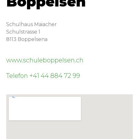
Boppelsen​
Schul­haus Maiach­er
Schul­strasse 1
8113 Bop­pelse­na
www.schuleboppelsen.ch
Telefon +41 44 884 72 99