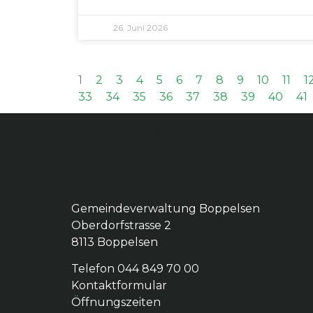
26. Juni 2026
1
2
3
4
5
6
7
8
9
10
11
1
33
34
35
36
37
38
39
40
41
Boppelsen
Gemeindeverwaltung Boppelsen
Oberdorfstrasse 2
8113 Boppelsen
Telefon 044 849 70 00
Kontaktformular
Öffnungszeiten