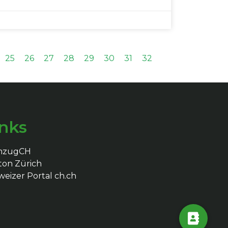
25
26
27
28
29
30
31
32
inks
mzugCH
ton Zürich
eizer Portal ch.ch