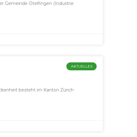
 der Gemeinde Otelfin­gen (Indus­trie
AKTUELLES
­en­heit beste­ht im Kan­ton Zürich