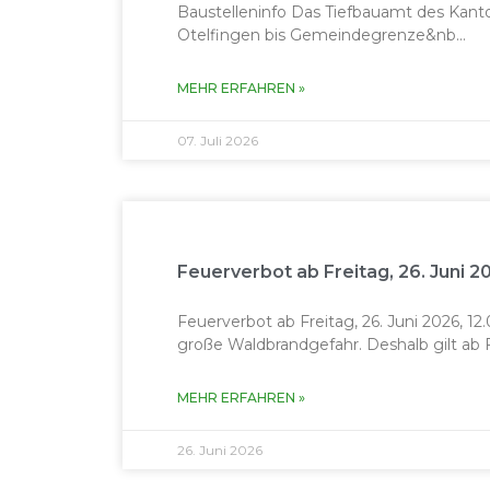
Baustel­len­in­fo Das Tief­bauamt des Kan­t
Otelfin­gen bis Gemein­de­gren­ze&nb...
MEHR ERFAH­REN »
07. Juli 2026
Feuerverbot ab Freitag, 26. Juni 
Feuerver­bot ab Fre­itag, 26. Juni 2026, 
große Wald­brandge­fahr. Deshalb gilt ab Fre
MEHR ERFAH­REN »
26. Juni 2026