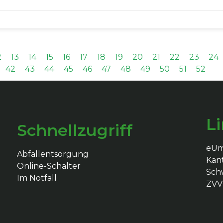
2
13
14
15
16
17
18
19
20
21
22
23
24
42
43
44
45
46
47
48
49
50
51
52
L
Schnellzugriff
eU
Abfallentsorgung
Kan
Online-Schalter
Schw
Im Notfall
ZVV