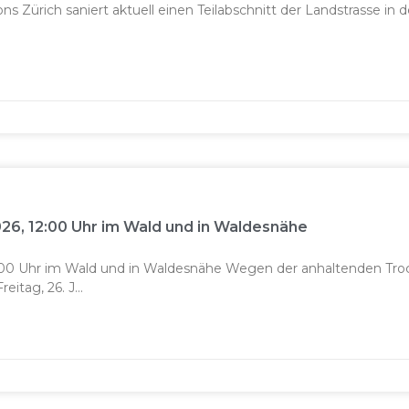
ons Zürich saniert aktuell einen Teil­ab­schnitt der Land­strasse in
2026, 12:00 Uhr im Wald und in Waldesnähe
12.00 Uhr im Wald und in Waldesnähe Wegen der anhal­tenden Trock
­itag, 26. J...