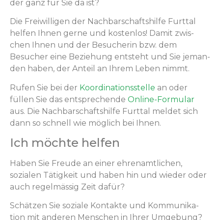
der ganz für Sie da ist?
Die Frei­willi­gen der Nach­barschaft­shil­fe Furt­tal
helfen Ihnen gerne und kosten­los! Damit zwis­
chen Ihnen und der Besucherin bzw. dem
Besuch­er eine Beziehung entste­ht und Sie jeman­
den haben, der Anteil an Ihrem Leben nimmt.
Rufen Sie bei der
Koor­di­na­tion­sstelle
an oder
füllen Sie das entsprechende
Online-For­mu­lar
aus. Die Nach­barschaft­shil­fe Furt­tal meldet sich
dann so schnell wie möglich bei Ihnen.
Ich möchte helfen
Haben Sie Freude an ein­er ehre­namtlichen,
sozialen Tätigkeit und haben hin und wieder oder
auch regelmäs­sig Zeit dafür?
Schätzen Sie soziale Kon­tak­te und Kom­mu­nika­
tion mit anderen Men­schen in Ihrer Umgebung?