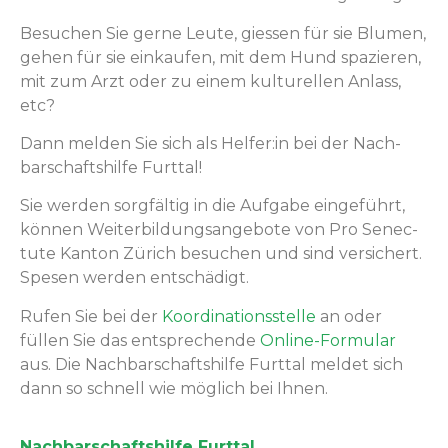
Besuchen Sie gerne Leute, giessen für sie Blu­men,
gehen für sie einkaufen, mit dem Hund spazieren,
mit zum Arzt oder zu einem kul­turellen Anlass,
etc?
Dann melden Sie sich als Helfer:in bei der Nach­
barschaft­shil­fe Furttal!
Sie wer­den sorgfältig in die Auf­gabe einge­führt,
kön­nen Weit­er­bil­dungsange­bote von Pro Senec­
tute Kan­ton Zürich besuchen und sind ver­sichert.
Spe­sen wer­den entschädigt.
Rufen Sie bei der
Koor­di­na­tion­sstelle
an oder
füllen Sie das entsprechende
Online-For­mu­lar
aus. Die Nach­barschaft­shil­fe Furt­tal meldet sich
dann so schnell wie möglich bei Ihnen.
Nach­barschaft­shil­fe Furt­tal