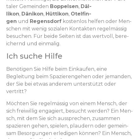
taler Gemein­den
Bop­pelsen
,
Däl­
likon
,
Dänikon
,
Hüt­tikon
,
Otelfin­
gen
und
Regens­dorf
kosten­los helfen oder Men­
schen mit wenig sozialen Kon­tak­ten regelmäs­sig
besuchen. Für bei­de Seit­en ist das wertvoll, bere­
ich­ernd und einmalig.
Ich suche Hilfe
Benöti­gen Sie Hil­fe beim Einkaufen, eine
Begleitung beim Spazierenge­hen oder jeman­den,
der Sie bei etwas anderem unter­stützt oder
vertritt?
Möcht­en Sie regelmäs­sig von einem Men­sch, der
sich frei­willig engagiert, besucht wer­den? Ein Men­
sch, mit dem Sie sich aussprechen, zusam­men
spazieren gehen, spie­len, plaud­ern oder gemein­
sam Besorgun­gen erledi­gen kön­nen? Ein Men­sch,