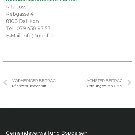
Rita Joss
Reb­gasse 4
8108 Däl­likon
Tel.: 079 438 97 57
E‑Mail:
info@nbhf.ch
VORHERIGER BEITRAG
NÄCHSTER BEITRAG
Pflanzenrückschnitt
Öffnungszeiten 1. Mai
Boppelsen
Gemeindeverwaltung Boppelsen