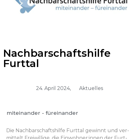
Nachbarschaftshilfe
Furttal
24. April 2024,
Aktuelles
miteinander - füreinander
Die Nach­barschaft­shil­fe Furt­tal gewin­nt und ver­
mit­telt Frei­willige, die Einwohner:innen der Furt­