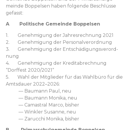
meinde Bop­pelsen haben fol­gende Beschlüsse
gefasst:
A Poli­tis­che Gemeinde Boppelsen
1. Genehmi­gung der Jahres­rech­nung 2021
2. Genehmi­gung der Per­son­alverord­nung
3. Genehmi­gung der Entschädi­gungsverord­
nung
4. Genehmi­gung der Kred­itabrech­nung
“Dorffest 2020/2021“
5. Wahl der Mit­glieder für das Wahlbüro für die
Amts­dauer 2022–2026:
— Bau­mann Paul, neu
— Bau­mann Moni­ka, neu
— Camas­tral Mar­co, bish­er
— Win­kler Susanne, neu
— Zaruc­chi Moni­ka, bisher
B Pri­marschul­ge­meinde Boppelsen