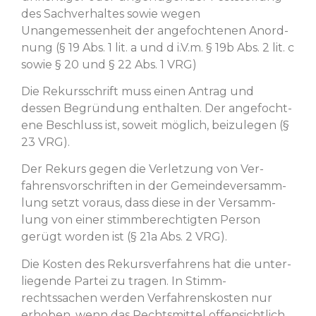
des Sachver­haltes sowie wegen
Unangemessen­heit der ange­focht­e­nen Anord­
nung (§ 19 Abs. 1 lit. a und d i.V.m. § 19b Abs. 2 lit. c
sowie § 20 und § 22 Abs. 1 VRG)
Die Rekurss­chrift muss einen Antrag und
dessen Begrün­dung enthal­ten. Der ange­focht­
ene Beschluss ist, soweit möglich, beizule­gen (§
23 VRG).
Der Rekurs gegen die Ver­let­zung von Ver­
fahrensvorschriften in der Gemein­de­v­er­samm­
lung set­zt voraus, dass diese in der Ver­samm­
lung von ein­er stimm­berechtigten Per­son
gerügt wor­den ist (§ 21a Abs. 2 VRG).
Die Kosten des Rekursver­fahrens hat die unter­
liegende Partei zu tra­gen. In Stimm­
rechtssachen wer­den Ver­fahren­skosten nur
erhoben, wenn das Rechtsmit­tel offen­sichtlich