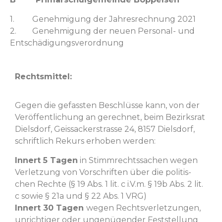
1. Genehmi­gung der Jahres­rech­nung 2021
2. Genehmi­gung der neuen Per­son­al- und
Entschädigungsverordnung
Rechtsmit­tel:
Gegen die gefassten Beschlüsse kann, von der
Veröf­fentlichung an gerech­net, beim Bezirk­srat
Diels­dorf, Geis­sack­er­strasse 24, 8157 Diels­dorf,
schriftlich Rekurs erhoben werden:
Innert 5 Tagen
in Stimm­rechtssachen wegen
Ver­let­zung von Vorschriften über die poli­tis­
chen Rechte (§ 19 Abs. 1 lit. c i.V.m. § 19b Abs. 2 lit.
c sowie § 21a und § 22 Abs. 1 VRG)
Innert 30 Tagen
wegen Rechtsver­let­zun­gen,
unrichtiger oder ungenü­gen­der Fest­stel­lung