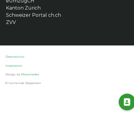
eUmzugCH
Kanton Zürich
Schweizer Portal ch.ch
ZVV
Datenschutz
Impressum
Design by
Maxomedia
© Gemeinde Boppelsen