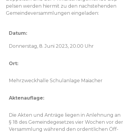
pelsen wer­den hier­mit zu den nach­ste­hen­den
Gemein­de­v­er­samm­lun­gen eingeladen:
Datum:
Don­ner­stag, 8. Juni 2023, 20.00 Uhr
Ort:
Mehrzweck­halle Schu­lan­lage Maiacher
Akte­nau­flage:
Die Akten und Anträge liegen in Anlehnung an
§ 18 des Gemein­dege­set­zes vier Wochen vor der
Ver­samm­lung während den ordentlichen Öff­