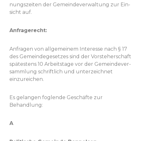
nungszeit­en der Gemein­de­v­er­wal­tung zur Ein­
sicht auf.
Anfragerecht:
Anfra­gen von all­ge­meinem Inter­esse nach § 17
des Gemein­dege­set­zes sind der Vorste­herschaft
spätestens 10 Arbeit­stage vor der Gemein­de­v­er­
samm­lung schriftlich und unterze­ich­net
einzureichen.
Es gelan­gen foglende Geschäfte zur
Behandlung:
A