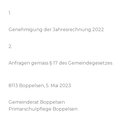
1.
Genehmi­gung der Jahres­rech­nung 2022
2.
Anfra­gen gemäss § 17 des Gemeindegesetzes
8113 Bop­pelsen, 5. Mai 2023
Gemein­der­at Bop­pelsen
Pri­marschulpflege Boppelsen