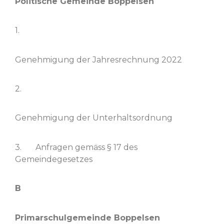
Poli­tis­che Gemeinde Boppelsen
1.
Genehmi­gung der Jahres­rech­nung 2022
2.
Genehmi­gung der Unterhaltsordnung
3. Anfra­gen gemäss § 17 des
Gemeindegesetzes
B
Pri­marschul­ge­meinde Boppelsen