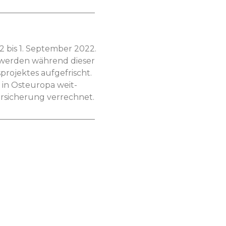
________________________
 bis 1. Sep­tem­ber 2022.
 wer­den während dieser
o­jek­tes aufge­frischt.
in Osteu­ropa weit­
er­sicherung verrechnet.
________________________