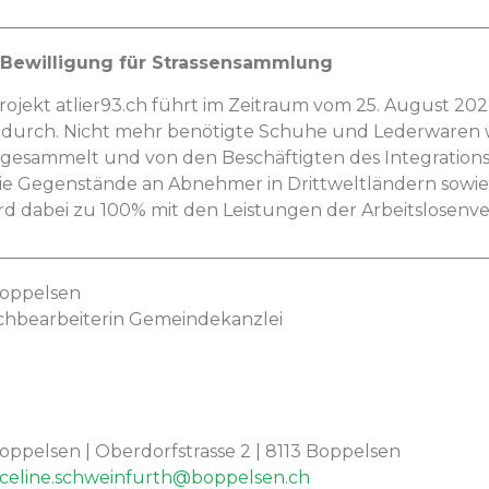
________________________________________________________
- Bewil­li­gung für Strassensammlung
spro­jekt atlier93.ch führt im Zeitraum vom 25. August 2022
 durch. Nicht mehr benötigte Schuhe und Led­er­waren
ge­sam­melt und von den Beschäftigten des Inte­gra­tionspr
e Gegen­stände an Abnehmer in Drit­tweltlän­dern sowie 
d dabei zu 100% mit den Leis­tun­gen der Arbeit­slosen­v
________________________________________________________
Bop­pelsen
ch­bear­bei­t­erin Gemeindekanzlei
p­pelsen | Ober­dorf­s­trasse 2 | 8113 Bop­pelsen
celine.schweinfurth@boppelsen.ch