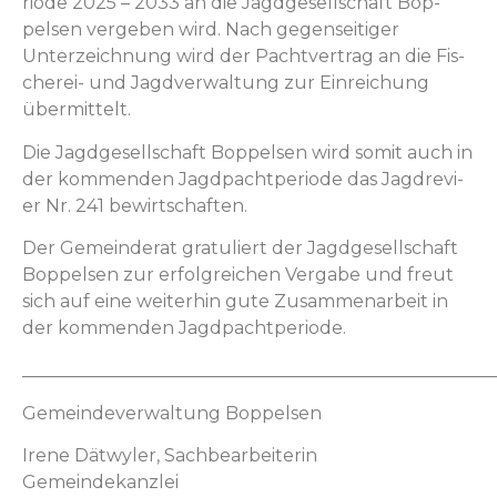
ri­ode 2025 – 2033 an die Jagdge­sellschaft Bop­
pelsen vergeben wird. Nach gegen­seit­iger
Unterze­ich­nung wird der Pachtver­trag an die Fis­
cherei- und Jagdver­wal­tung zur Ein­re­ichung
übermittelt.
Die Jagdge­sellschaft Bop­pelsen wird somit auch in
der kom­menden Jagdpacht­pe­ri­ode das Jag­drevi­
er Nr. 241 bewirtschaften.
Der Gemein­der­at grat­uliert der Jagdge­sellschaft
Bop­pelsen zur erfol­gre­ichen Ver­gabe und freut
sich auf eine weit­er­hin gute Zusam­me­nar­beit in
der kom­menden Jagdpachtperiode.
_____________________________________________________
Gemein­de­v­er­wal­tung Boppelsen
Irene Dätwyler, Sach­bear­bei­t­erin
Gemeindekanzlei