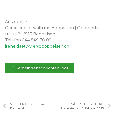
Auskün­fte:
Gemein­de­v­er­wal­tung Bop­pelsen | Ober­dorf­s­
trasse 2 | 8113 Bop­pelsen
Tele­fon 044 849 70 09 |
irene.daetwyl
er@boppelsen.ch
Gemein­de­nachricht­en, pdf
VORHERIGER BEITRAG
NÄCHSTER BEITRAG
Bauprojekt
Sirenentest am 5. Februar 2025