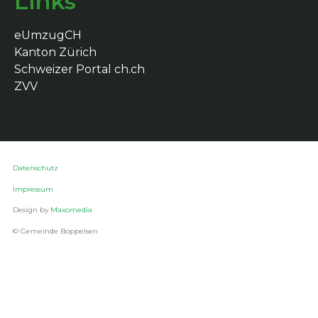
Links
eUmzugCH
Kanton Zürich
Schweizer Portal ch.ch
ZVV
Datenschutz
Impressum
Design by
Maxomedia
© Gemeinde Boppelsen