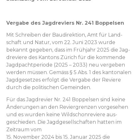
Ver­gabe des Jag­dreviers Nr. 241 Boppelsen
Mit Schreiben der Baudi­rek­tion, Amt für Land­
schaft und Natur, vom 22. Juni 2023 wurde
bekan­nt gegeben, dass im Früh­jahr 2025 die Jag­
dreviere des Kan­tons Zürich für die kom­mende
Jagdpacht­pe­ri­ode (2025 – 2033) neu vergeben
wer­den müssen. Gemäss § 5 Abs. 1 des kan­tonalen
Jagdge­set­zes erfol­gt die Ver­gabe der Reviere
durch die poli­tis­chen Gemeinden.
Für das Jag­drevi­er Nr. 241 Bop­pelsen sind keine
Änderun­gen an den Revier­gren­zen vorge­se­hen
und es wur­den keine Wild­schon­re­viere aus­
geschieden. Die Jagdge­sellschaften hat­ten im
Zeitraum vom
15. Novem­ber 2024 bis 15. Jan­u­ar 2025 die