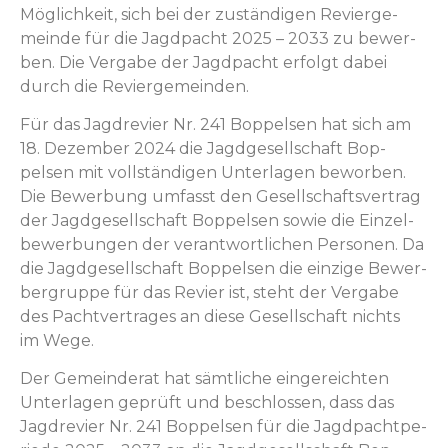
Möglichkeit, sich bei der zuständi­gen Revierge­
meinde für die Jagdpacht 2025 – 2033 zu bewer­
ben. Die Ver­gabe der Jagdpacht erfol­gt dabei
durch die Reviergemeinden.
Für das Jag­drevi­er Nr. 241 Bop­pelsen hat sich am
18. Dezem­ber 2024 die Jagdge­sellschaft Bop­
pelsen mit voll­ständi­gen Unter­la­gen bewor­ben.
Die Bewer­bung umfasst den Gesellschaftsver­trag
der Jagdge­sellschaft Bop­pelsen sowie die Einzel­
be­wer­bun­gen der ver­ant­wortlichen Per­so­n­en. Da
die Jagdge­sellschaft Bop­pelsen die einzige Bewer­
ber­gruppe für das Revi­er ist, ste­ht der Ver­gabe
des Pachtver­trages an diese Gesellschaft nichts
im Wege.
Der Gemein­der­at hat sämtliche ein­gere­icht­en
Unter­la­gen geprüft und beschlossen, dass das
Jag­drevi­er Nr. 241 Bop­pelsen für die Jagdpacht­pe­