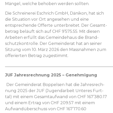
Män­gel, welche behoben wer­den sollten.
Die Schreinerei Eschrich GmbH, Dänikon, hat sich
die Sit­u­a­tion vor Ort ange­se­hen und eine
entsprechende Offerte unter­bre­it­et. Der Gesamt­
be­trag beläuft sich auf CHF 9’575.55. Mit diesen
Arbeit­en erfüllt das Gemein­de­haus die Brand­
schutzkon­trolle. Der Gemein­der­at hat an sein­er
Sitzung vom 10. März 2026 den Mass­nah­men zum
offerierten Betrag zugestimmt.
_____________________________________________________
JUF Jahres­rech­nung 2025 – Genehmigung
Der Gemein­der­at Bop­pelsen hat die Jahres­rech­
nung 2025 der JUF (Jugen­dar­beit Unteres Furt­
tal) mit einem Gesam­taufwand von CHF 167’380.17
und einem Ertrag von CHF 209.57 mit einem
Aufwandüber­schuss von CHF 167’170.60