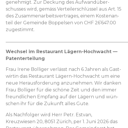
genehmigt. Zur Deck­ung des Aufwandüber­
schuss­es wird, gemäss Verteil­er­schlüs­sel aus Art. 15
des Zusam­me­nar­beitsver­trages, einem Kos­tenan­
teil der Gemeinde Bop­pelsen von CHF 26’647.00
zugestimmt.
_____________________________________________________
Wech­sel im Restau­rant Lägern-Hochwacht —
Patenterteilung
Frau Irene Bol­liger ver­lässt nach 6 Jahren als Gast­
wirtin das Restau­rant Lägern-Hochwacht um eine
neue Her­aus­forderung anzunehmen. Wir danken
Frau Bol­liger für die schöne Zeit und den immer
fre­undlichen Emp­fang auf der Lägern und wün­
schen ihr für die Zukun­ft alles Gute.
Als Nach­fol­ger wird Herr Petr. Est­van,
Kreuzwiesen 20, 8051 Zürich, per 1. Juni 2026 das