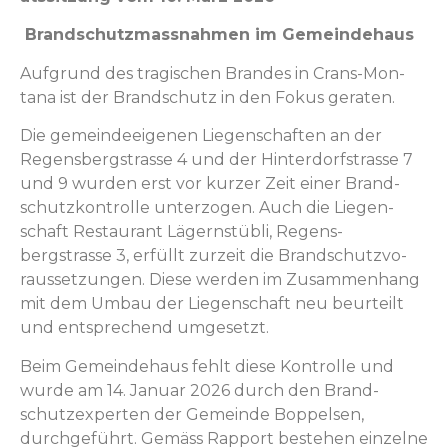
Brand­schutz­mass­nah­men im Gemeindehaus
Auf­grund des tragis­chen Bran­des in Crans-Mon­
tana ist der Brand­schutz in den Fokus geraten.
Die gemein­deeige­nen Liegen­schaften an der
Regens­bergstrasse 4 und der Hin­ter­dorf­s­trasse 7
und 9 wur­den erst vor kurz­er Zeit ein­er Brand­
schutzkon­trolle unter­zo­gen. Auch die Liegen­
schaft Restau­rant Lägern­stübli, Regens­
bergstrasse 3, erfüllt zurzeit die Brand­schutzvo­
raus­set­zun­gen. Diese wer­den im Zusam­men­hang
mit dem Umbau der Liegen­schaft neu beurteilt
und entsprechend umgesetzt.
Beim Gemein­de­haus fehlt diese Kon­trolle und
wurde am 14. Jan­u­ar 2026 durch den Brand­
schutzex­perten der Gemeinde Bop­pelsen,
durchge­führt. Gemäss Rap­port beste­hen einzelne