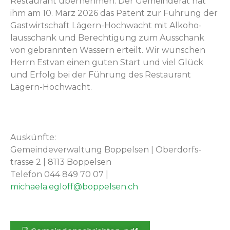
Restau­rant übernehmen. Der Gemein­der­at hat
ihm am 10. März 2026 das Patent zur Führung der
Gast­wirtschaft Lägern-Hochwacht mit Alko­ho­
lauss­chank und Berech­ti­gung zum Auss­chank
von gebran­nten Wassern erteilt. Wir wün­schen
Her­rn Est­van einen guten Start und viel Glück
und Erfolg bei der Führung des Restau­rant
Lägern-Hochwacht.
Auskün­fte:
Gemein­de­v­er­wal­tung Bop­pelsen | Ober­dorf­s­
trasse 2 | 8113 Bop­pelsen
Tele­fon 044 849 70 07 |
michaela.egloff
@boppelsen.ch