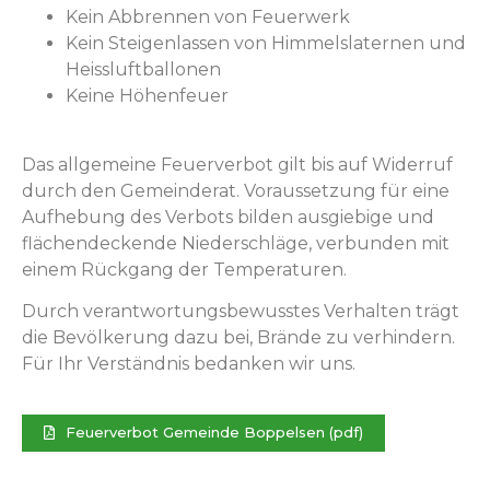
Kein Abbren­nen von Feuerwerk
Kein Steigen­lassen von Him­mel­s­later­nen und
Heissluftballonen
Keine Höhen­feuer
Das all­ge­meine Feuerver­bot gilt bis auf Wider­ruf
durch den Gemein­der­at. Voraus­set­zung für eine
Aufhe­bung des Ver­bots bilden aus­giebige und
flächen­deck­ende Nieder­schläge, ver­bun­den mit
einem Rück­gang der Temperaturen.
Durch ver­ant­wor­tungs­be­wusstes Ver­hal­ten trägt
die Bevölkerung dazu bei, Brände zu ver­hin­dern.
Für Ihr Ver­ständ­nis bedanken wir uns.
Feuerver­bot Gemeinde Bop­pelsen (pdf)