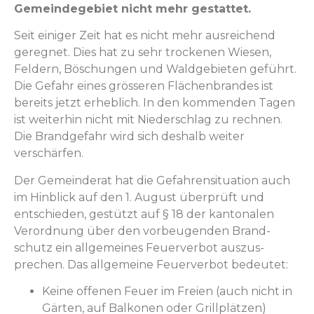
Gemein­dege­bi­et nicht mehr gestattet.
Seit einiger Zeit hat es nicht mehr aus­re­ichend
gereg­net. Dies hat zu sehr trock­e­nen Wiesen,
Feldern, Böschun­gen und Waldge­bi­eten geführt.
Die Gefahr eines grösseren Flächen­bran­des ist
bere­its jet­zt erhe­blich. In den kom­menden Tagen
ist weit­er­hin nicht mit Nieder­schlag zu rech­nen.
Die Brandge­fahr wird sich deshalb weit­er
verschärfen.
Der Gemein­der­at hat die Gefahren­si­t­u­a­tion auch
im Hin­blick auf den 1. August über­prüft und
entsch­ieden, gestützt auf § 18 der kan­tonalen
Verord­nung über den vor­beu­gen­den Brand­
schutz ein all­ge­meines Feuerver­bot auszus­
prechen. Das all­ge­meine Feuerver­bot bedeutet:
Keine offe­nen Feuer im Freien (auch nicht in
Gärten, auf Balko­nen oder Grillplätzen)