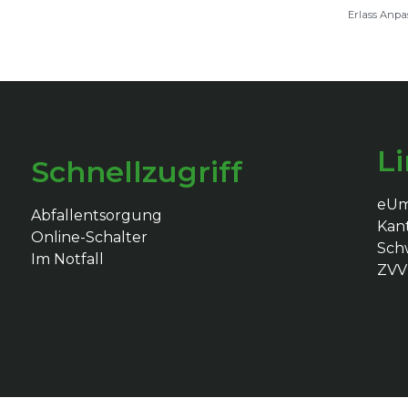
Erlass Anp
L
Schnellzugriff
eU
Abfallentsorgung
Kan
Online-Schalter
Schw
Im Notfall
ZVV