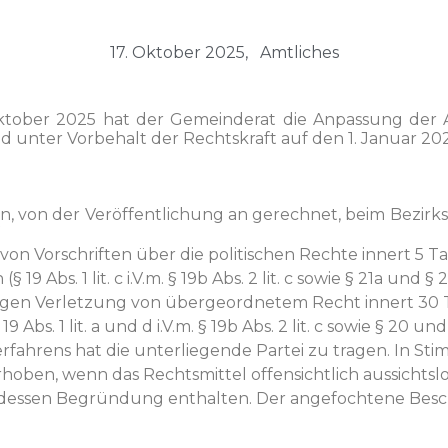
17. Oktober 2025,
Amtliches
to­ber 2025 hat der Gemein­der­at die Anpas­sung der
d unter Vor­be­halt der Recht­skraft auf den 1. Jan­u­ar 202
 von der Veröf­fentlichung an gerech­net, beim Bezirk­srat
von Vorschriften über die poli­tis­chen Rechte innert 5 Ta
 19 Abs. 1 lit. c i.V.m. § 19b Abs. 2 lit. c sowie § 21a und §
en Ver­let­zung von über­ge­ord­netem Recht innert 30 
 Abs. 1 lit. a und d i.V.m. § 19b Abs. 2 lit. c sowie § 20 un
­fahrens hat die unter­liegende Partei zu tra­gen. In St
oben, wenn das Rechtsmit­tel offen­sichtlich aus­sicht­s­los
essen Begrün­dung enthal­ten. Der ange­focht­ene Beschl