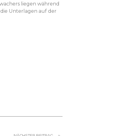
erwach­ers liegen während
 die Unter­la­gen auf der
NÄCHSTER BEITRAG