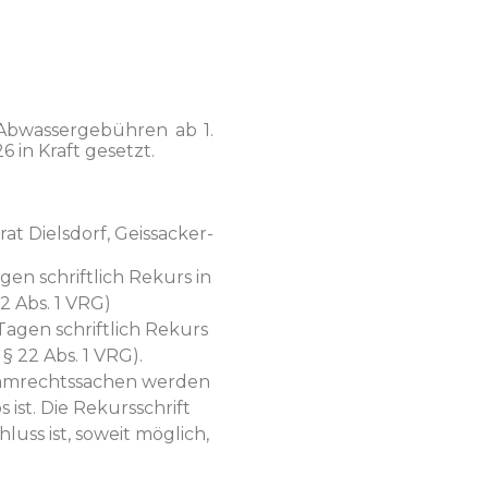
 Abwasserge­bühren ab 1.
6 in Kraft gesetzt.
 Diels­dorf, Geis­sack­er­
gen schriftlich Rekurs in
 22 Abs. 1 VRG)
Tagen schriftlich Rekurs
d § 22 Abs. 1 VRG).
imm­rechtssachen wer­den
 ist. Die Rekurss­chrift
uss ist, soweit möglich,