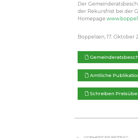
Der Gemein­der­ats­besch
der Rekurs­frist bei der G
Home­page
www.boppel
Bop­pelsen, 17. Okto­ber
Gemein­der­ats­besc
Amtliche Pub­lika­tio
Schreiben Preisübe
VORHERIGER BEITRAG