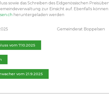
luss sowie das Schreiben des Eid­genös­sis­chen Preisüb
emein­de­v­er­wal­tung zur Ein­sicht auf. Eben­falls kön­nen
sen.ch
herun­terge­laden werden
 2025
Gemein­der­at Boppelsen
hluss vom 7.10.2025
n
rwach­er vom 21.9.2025