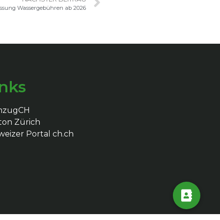
assung Wassergebühren ab 2026
inks
mzugCH
ton Zürich
eizer Portal ch.ch