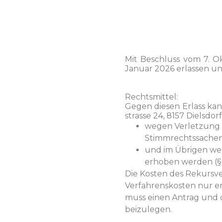
Mit Beschluss vom 7. Ok
Jan­u­ar 2026 erlassen un
Rechtsmit­tel:
Gegen diesen Erlass kann,
strasse 24, 8157 Dielsdorf
wegen Ver­let­zung 
Stimm­rechtssachen (§
und im Übri­gen weg
erhoben wer­den (§ 19
Die Kosten des Rekursver
Ver­fahren­skosten nur erh
muss einen Antrag und d
beizulegen.