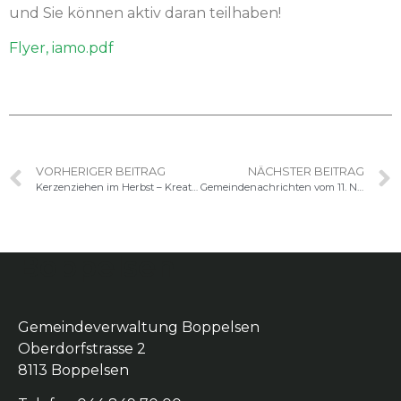
und Sie kön­nen aktiv daran teilhaben!
Fly­er, iamo.
pdf
VORHERIGER BEITRAG
NÄCHSTER BEITRAG
Kerzenziehen im Herbst – Kreativ werden mit Bienenwachs
Gemeindenachrichten vom 11. November 2025
Boppelsen
Gemeindeverwaltung Boppelsen
Oberdorfstrasse 2
8113 Boppelsen