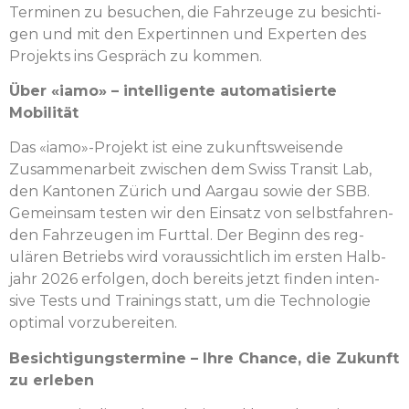
Ter­mi­nen zu besuchen, die Fahrzeuge zu besichti­
gen und mit den Exper­tin­nen und Experten des
Pro­jek­ts ins Gespräch zu kommen.
Über «iamo» – intel­li­gente automa­tisierte
Mobilität
Das «iamo»-Projekt ist eine zukun­ftsweisende
Zusam­me­nar­beit zwis­chen dem Swiss Tran­sit Lab,
den Kan­to­nen Zürich und Aar­gau sowie der SBB.
Gemein­sam testen wir den Ein­satz von selb­st­fahren­
den Fahrzeu­gen im Furt­tal. Der Beginn des reg­
ulären Betriebs wird voraus­sichtlich im ersten Hal­b­
jahr 2026 erfol­gen, doch bere­its jet­zt find­en inten­
sive Tests und Train­ings statt, um die Tech­nolo­gie
opti­mal vorzubereiten.
Besich­ti­gung­ster­mine – Ihre Chance, die Zukun­ft
zu erleben