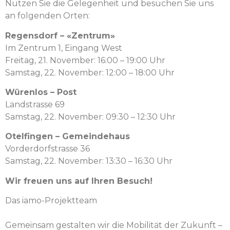
Nutzen Sie die Gele­gen­heit und besuchen Sie uns
an fol­gen­den Orten:
Regens­dorf – «Zen­trum»
Im Zen­trum 1, Ein­gang West
Fre­itag, 21. Novem­ber: 16:00 – 19:00 Uhr
Sam­stag, 22. Novem­ber: 12:00 – 18:00 Uhr
Würen­los – Post
Land­strasse 69
Sam­stag, 22. Novem­ber: 09:30 – 12:30 Uhr
Otelfin­gen – Gemein­de­haus
Vorder­dorf­s­trasse 36
Sam­stag, 22. Novem­ber: 13:30 – 16:30 Uhr
Wir freuen uns auf Ihren Besuch!
Das iamo-Pro­jek­t­team
Gemein­sam gestal­ten wir die Mobil­ität der Zukun­ft –