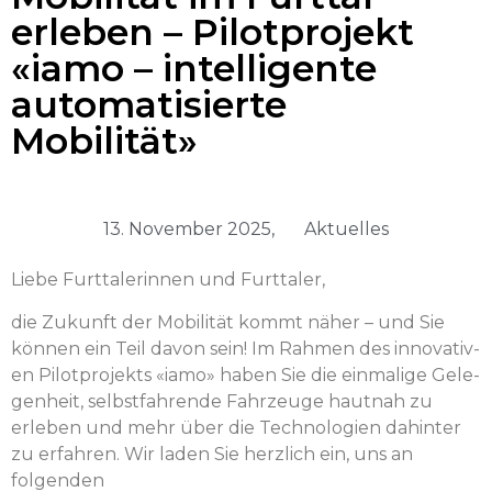
erleben – Pilotprojekt
«iamo – intelligente
automatisierte
Mobilität»
13. November 2025,
Aktuelles
Liebe Furt­ta­lerin­nen und Furttaler,
die Zukun­ft der Mobil­ität kommt näher – und Sie
kön­nen ein Teil davon sein! Im Rah­men des inno­v­a­tiv­
en Pilot­pro­jek­ts «iamo» haben Sie die ein­ma­lige Gele­
gen­heit, selb­st­fahrende Fahrzeuge haut­nah zu
erleben und mehr über die Tech­nolo­gien dahin­ter
zu erfahren. Wir laden Sie her­zlich ein, uns an
folgenden