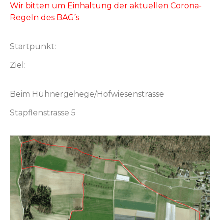
Wir bit­ten um Ein­hal­tung der aktuellen Coro­na-
Regeln des BAG’s
Start­punkt:
Ziel:
Beim Hühnergehege/Hofwiesenstrasse
Stapflen­strasse 5