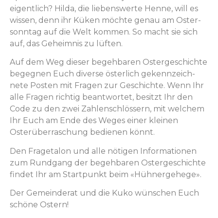
eigentlich? Hil­da, die liebenswerte Henne, will es
wis­sen, denn ihr Küken möchte genau am Oster­
son­ntag auf die Welt kom­men. So macht sie sich
auf, das Geheim­nis zu lüften.
Auf dem Weg dieser bege­hbaren Ostergeschichte
begeg­nen Euch diverse öster­lich gekennze­ich­
nete Posten mit Fra­gen zur Geschichte. Wenn Ihr
alle Fra­gen richtig beant­wortet, besitzt Ihr den
Code zu den zwei Zahlen­schlössern, mit welchem
Ihr Euch am Ende des Weges ein­er kleinen
Osterüber­raschung bedi­enen könnt.
Den Frage­talon und alle nöti­gen Infor­ma­tio­nen
zum Rundgang der bege­hbaren Ostergeschichte
find­et Ihr am Start­punkt beim «Hüh­n­erge­hege».
Der Gemein­der­at und die Kuko wün­schen Euch
schöne Ostern!