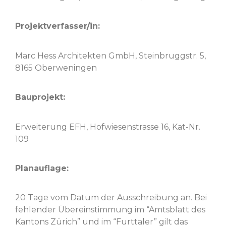
Projektverfasser/in:
Marc Hess Architek­ten GmbH, Stein­brug­gstr. 5,
8165 Oberweningen
Baupro­jekt:
Erweiterung EFH, Hofwiesen­strasse 16, Kat-Nr.
109
Planau­flage:
20 Tage vom Datum der Auss­chrei­bung an. Bei
fehlen­der Übere­in­stim­mung im “Amts­blatt des
Kan­tons Zürich” und im “Furt­taler” gilt das