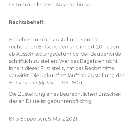
Datum der let­zten Auschreibung.
Rechts­be­helf:
Begehren um die Zustel­lung von bau­
rechtlichen Entschei­den sind innert 20 Tagen
ab Auss­chrei­bungs­da­tum bei der Baube­hörde
schri­fltich zu stellen. Wer das Begehren nicht
innert dieser Frist stellt, hat das Rech­st­mit­tel
ver­wirkt. Die Rekurs­frist läuft ab Zustel­lung des
Entschei­des §§ 314 — 316 PBG)
Die Zustel­lung eines bau­rechtlichen Entschei­
des an Dritte ist gebührenpflichtig.
8113 Bop­pelsen, 5. März 2021