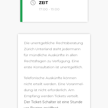
ZEIT
17:00 - 19:00
Die unent­geltliche Rechts­ber­atung
Zürich Unter­land ste­ht jed­er­mann
für mündliche Auskün­fte in allen
Rechts­fra­gen zu Ver­fü­gung. Eine
erste Kon­sul­ta­tion ist unentgeltlich.
Tele­fonis­che Auskün­fte kön­nen
nicht erteilt wer­den. Eine Voran­mel­
dung ist nicht erforder­lich. Am
Emp­fang wer­den Tick­ets verteilt.
Der Tick­et-Schal­ter ist eine Stunde