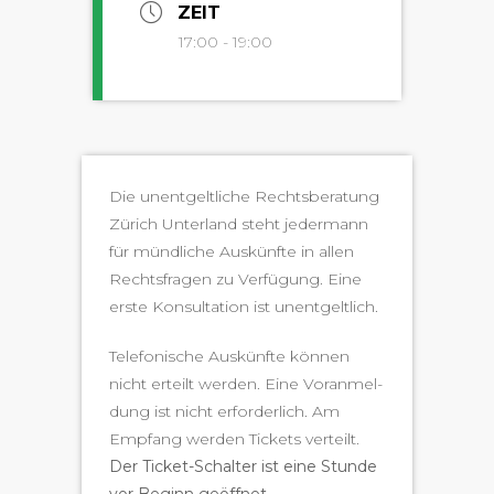
ZEIT
17:00 - 19:00
Die unent­geltliche Rechts­ber­atung
Zürich Unter­land ste­ht jed­er­mann
für mündliche Auskün­fte in allen
Rechts­fra­gen zu Ver­fü­gung. Eine
erste Kon­sul­ta­tion ist unentgeltlich.
Tele­fonis­che Auskün­fte kön­nen
nicht erteilt wer­den. Eine Voran­mel­
dung ist nicht erforder­lich. Am
Emp­fang wer­den Tick­ets verteilt.
Der Tick­et-Schal­ter ist eine Stunde