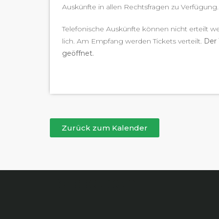
Auskün­fte in allen Rechts­fra­gen zu Ver­fü­gung. 
Tele­fonis­che Auskün­fte kön­nen nicht erteilt w
lich. Am Emp­fang wer­den Tick­ets verteilt.
Der 
geöffnet.
Zurück zum Kalender
Boppelsen