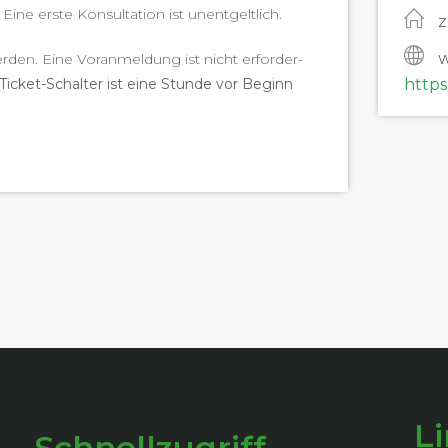
Eine erste Kon­sul­ta­tion ist unentgeltlich.
Z
er­den. Eine Voran­mel­dung ist nicht erforder­
W
Tick­et-Schal­ter ist eine Stunde vor Beginn
https
L
Schnellzugriff