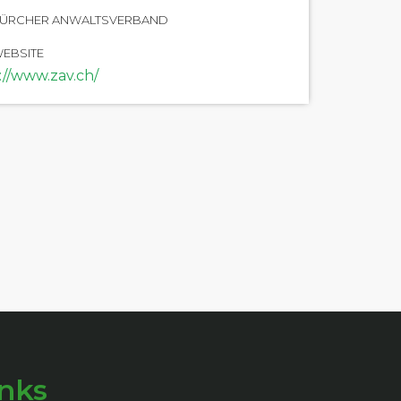
ÜRCHER ANWALTSVERBAND
EBSITE
://www.zav.ch/
inks