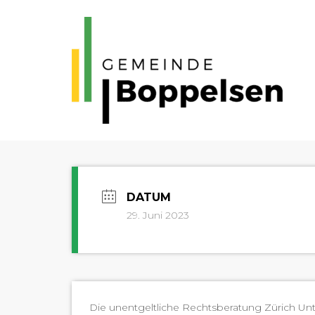
29. Juni 2023
Die unent­geltliche Rechts­ber­atung Zürich Unt