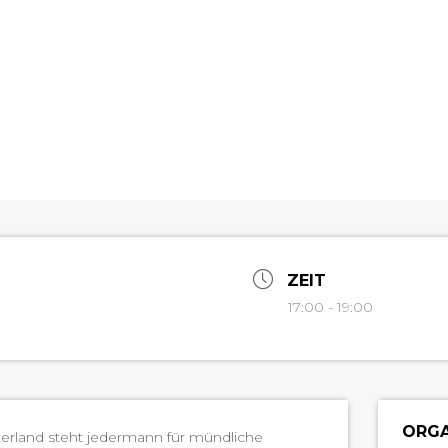
ZEIT
17:00 - 19:00
ORGA
er­land ste­ht jed­er­mann für mündliche