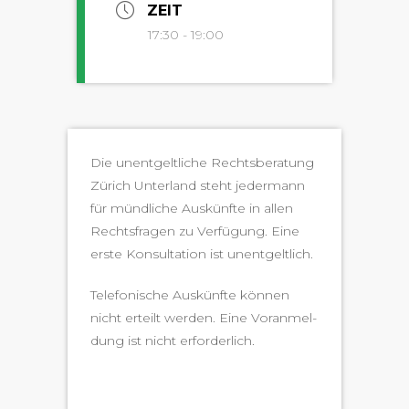
ZEIT
17:30 - 19:00
Die unent­geltliche Rechts­ber­atung
Zürich Unter­land ste­ht jed­er­mann
für mündliche Auskün­fte in allen
Rechts­fra­gen zu Ver­fü­gung. Eine
erste Kon­sul­ta­tion ist unentgeltlich.
Tele­fonis­che Auskün­fte kön­nen
nicht erteilt wer­den. Eine Voran­mel­
dung ist nicht erforderlich.