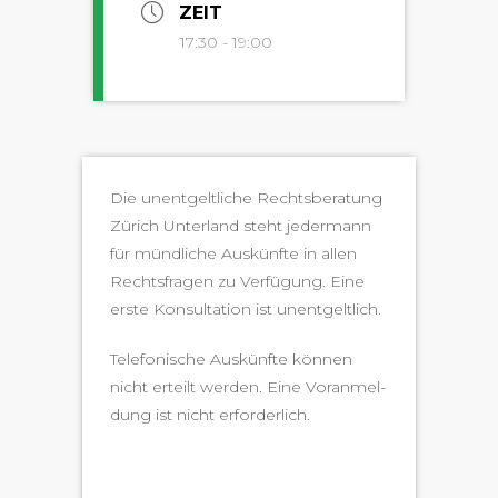
ZEIT
17:30 - 19:00
Die unent­geltliche Rechts­ber­atung
Zürich Unter­land ste­ht jed­er­mann
für mündliche Auskün­fte in allen
Rechts­fra­gen zu Ver­fü­gung. Eine
erste Kon­sul­ta­tion ist unentgeltlich.
Tele­fonis­che Auskün­fte kön­nen
nicht erteilt wer­den. Eine Voran­mel­
dung ist nicht erforderlich.