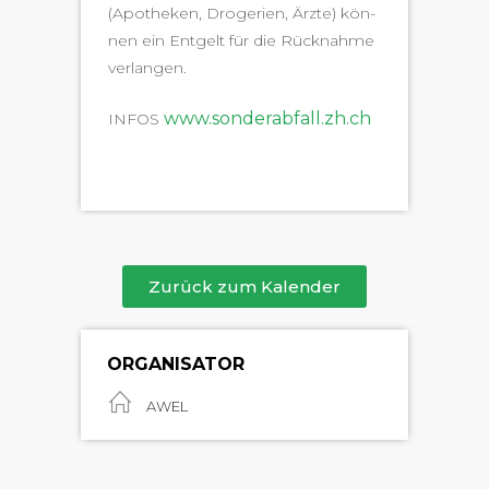
(Apotheken, Droge­rien, Ärzte) kön­
nen ein Ent­gelt für die Rück­nahme
verlangen.
www.sonderabfall.zh.ch
INFOS
Zurück zum Kalender
ORGANISATOR
AWEL