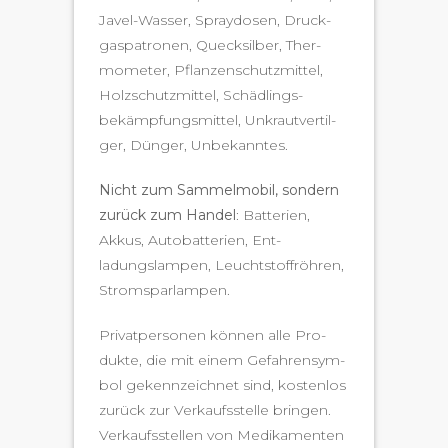
Jav­el-Wass­er, Spray­dosen, Druck­
gas­pa­tro­nen, Queck­sil­ber, Ther­
mome­ter, Pflanzen­schutzmit­tel,
Holzschutzmit­tel, Schädlings­
bekämp­fungsmit­tel, Unkrautver­til­
ger, Dünger, Unbekanntes.
Nicht zum Sam­mel­mo­bil, son­dern
zurück zum Han­del
: Bat­te­rien,
Akkus, Auto­bat­te­rien, Ent­
ladungslam­p­en, Leucht­stof­fröhren,
Stromsparlampen.
Pri­vat­per­so­n­en kön­nen alle Pro­
duk­te, die mit einem Gefahren­sym­
bol gekennze­ich­net sind, kosten­los
zurück zur Verkauf­sstelle brin­gen.
Verkauf­sstellen von Medika­menten