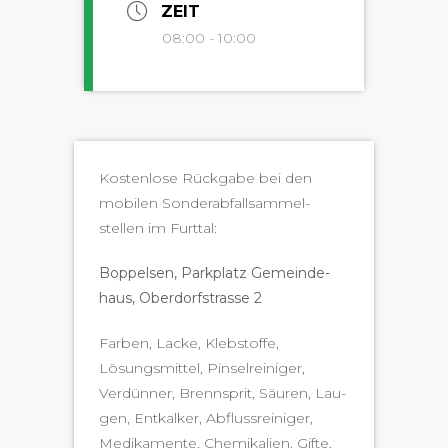
ZEIT
08:00 - 10:00
Kosten­lose Rück­gabe bei den
mobilen Son­der­ab­fall­sam­mel­
stellen im Furttal:
Bop­pelsen, Park­platz Gemein­de­
haus, Ober­dorf­s­trasse 2
Far­ben, Lacke, Kleb­stoffe,
Lösungsmit­tel, Pin­sel­reiniger,
Verdün­ner, Brennsprit, Säuren, Lau­
gen, Entkalk­er, Abflussreiniger,
Medika­mente, Chemikalien, Gifte,