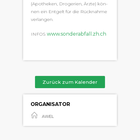
(Apotheken, Droge­rien, Ärzte) kön­
nen ein Ent­gelt für die Rück­nahme
verlangen.
www.sonderabfall.zh.ch
INFOS
Zurück zum Kalender
ORGANISATOR
AWEL