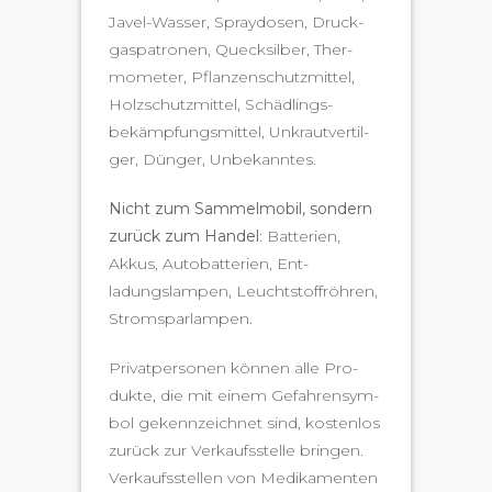
Jav­el-Wass­er, Spray­dosen, Druck­
gas­pa­tro­nen, Queck­sil­ber, Ther­
mome­ter, Pflanzen­schutzmit­tel,
Holzschutzmit­tel, Schädlings­
bekämp­fungsmit­tel, Unkrautver­til­
ger, Dünger, Unbekanntes.
Nicht zum Sam­mel­mo­bil, son­dern
zurück zum Han­del
: Bat­te­rien,
Akkus, Auto­bat­te­rien, Ent­
ladungslam­p­en, Leucht­stof­fröhren,
Stromsparlampen.
Pri­vat­per­so­n­en kön­nen alle Pro­
duk­te, die mit einem Gefahren­sym­
bol gekennze­ich­net sind, kosten­los
zurück zur Verkauf­sstelle brin­gen.
Verkauf­sstellen von Medika­menten