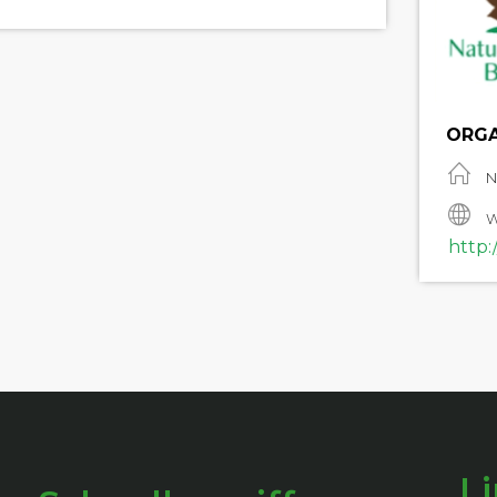
ORGA
N
W
http:
L