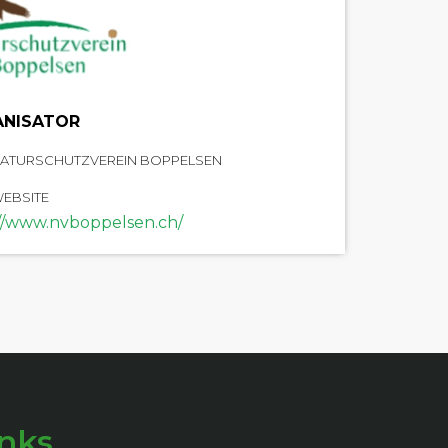
NISATOR
ATURSCHUTZVEREIN BOPPELSEN
EBSITE
//www.nvboppelsen.ch/
inks