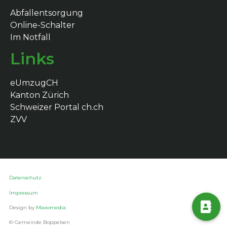
Abfallentsorgung
Online-Schalter
Im Notfall
Links
eUmzugCH
Kanton Zürich
Schweizer Portal ch.ch
ZVV
Datenschutz
Impressum
Design by
Maxomedia
© Gemeinde Boppelsen