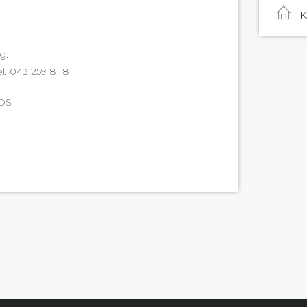
K
g:
el. 043 259 81 81
NDS