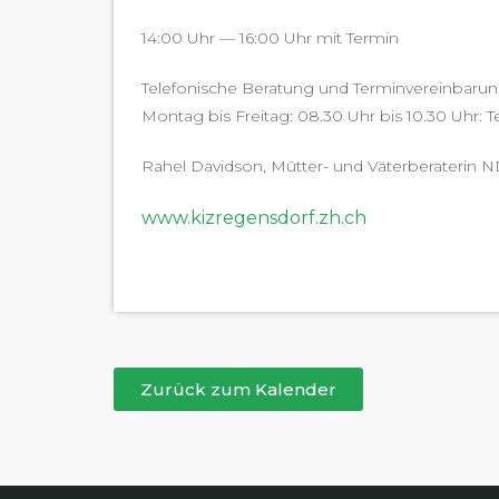
14:00 Uhr — 16:00 Uhr mit Termin
Tele­fonis­che Beratung und Terminvereinbarun
Mon­tag bis Fre­itag: 08.30 Uhr bis 10.30 Uhr: T
Rahel David­son, Müt­ter- und Väter­ber­a­terin 
www.kizregensdorf.zh.ch
Zurück zum Kalender