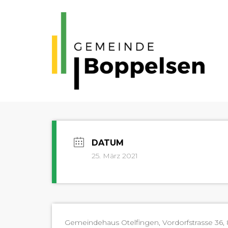
25. März 2021
Gemein­de­haus Otelfin­gen, Vor­dorf­s­trasse 36,