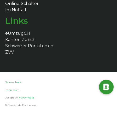
Online-Schalter
Im Notfall
Links
eUmzugCH
Kanton Zürich
Schweizer Portal ch.ch
ZVV
Datenschutz
Impressum
Design by
Maxomedia
© Gemeinde Boppelsen