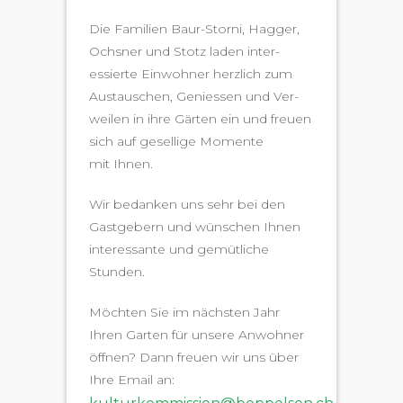
Die Fam­i­lien Baur-Storni, Hag­ger,
Ochsner und Stotz laden inter­
essierte Ein­wohn­er her­zlich zum
Aus­tauschen, Geniessen und Ver­
weilen in ihre Gärten ein und freuen
sich auf gesel­lige Momente
mit Ihnen.
Wir bedanken uns sehr bei den
Gast­ge­bern und wün­schen Ihnen
inter­es­sante und gemütliche
Stunden.
Möcht­en Sie im näch­sten Jahr
Ihren Garten für unsere Anwohn­er
öff­nen? Dann freuen wir uns über
Ihre Email an: