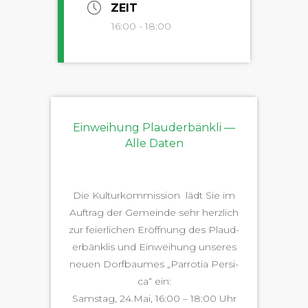
ZEIT
16:00 - 18:00
Einweihung Plauderbänkli —
Alle Daten
Die Kul­turkom­mis­sion lädt Sie im
Auf­trag der Gemeinde sehr her­zlich
zur feier­lichen Eröff­nung des Plaud­
er­bän­klis und Ein­wei­hung unseres
neuen Dorf­baumes „Par­ro­tia Per­si­
ca“ ein:
Sam­stag, 24.Mai, 16:00 – 18:00 Uhr