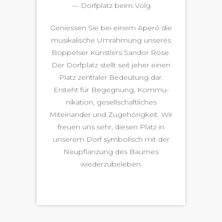
— Dorf­platz beim Volg
Geniessen Sie bei einem Aperó die
musikalis­che Umrah­mung unseres
Bop­pelser Kün­stlers San­dor Rose.
Der Dorf­platz stellt seit jeher einen
Platz zen­traler Bedeu­tung dar.
Erste­ht für Begeg­nung, Kom­mu­
nika­tion, gesellschaftlich­es
Miteinan­der und Zuge­hörigkeit. Wir
freuen uns sehr, diesen Platz in
unserem Dorf sym­bol­isch mit der
Neupflanzung des Baumes
wiederzubeleben.