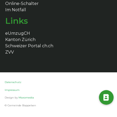
Online-Schalter
Im Notfall
Links
eUmzugCH
Kanton Zürich
Schweizer Portal ch.ch
ZVV
Datenschutz
Impressum
Design by
Maxomedia
© Gemeinde Boppelsen