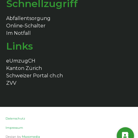
Schnellzugriff
Abfallentsorgung
Online-Schalter
Im Notfall
Links
eUmzugCH
Kanton Zürich
Schweizer Portal ch.ch
ZVV
Datenschutz
Impressum
Design by
Maxomedia