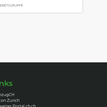
EBETSGRUPPE
inks
mzugCH
ton Zürich
eizer Portal ch.ch