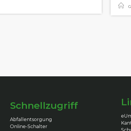
G
L
Schnellzugriff
eU
Abfallentsorgung
Kan
Online-Schalter
Schw