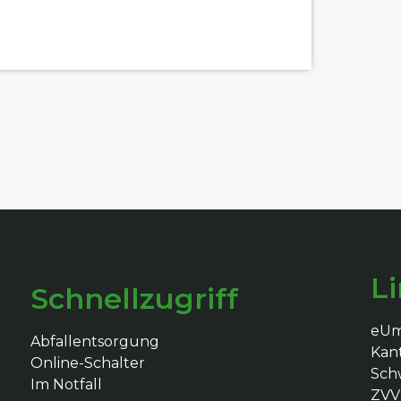
L
Schnellzugriff
eU
Abfallentsorgung
Kan
Online-Schalter
Schw
Im Notfall
ZVV