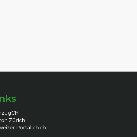
inks
mzugCH
ton Zürich
eizer Portal ch.ch