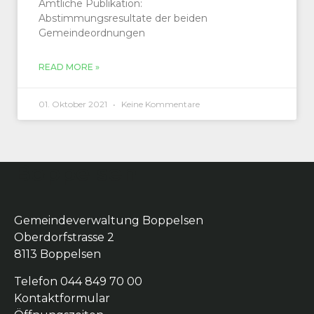
Amtliche Pub­lika­tion:
Abstim­mungsre­sul­tate der bei­den
Gemeindeordnungen
READ MORE »
01. Oktober 2021
Keine Kommentare
Boppelsen
Gemeindeverwaltung Boppelsen
Oberdorfstrasse 2
8113 Boppelsen
Telefon 044 849 70 00
Kontaktformular