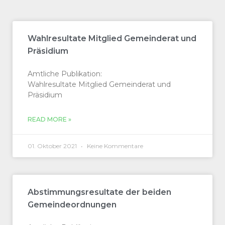
Wahlresultate Mitglied Gemeinderat und
Präsidium
Amtliche Pub­lika­tion:
Wahlre­sul­tate Mit­glied Gemein­der­at und
Präsidium
READ MORE »
01. Oktober 2021
Keine Kommentare
Abstimmungsresultate der beiden
Gemeindeordnungen